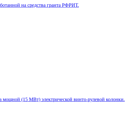
отанной на средства гранта РФРИТ.
а мощной (15 МВт) электрической винто-рулевой колонки.