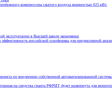
стики
тробежного компрессора сжатого воздуха мощностью 925 кВт.
й эксплуатации в Высшей школе экономики
эффективность российской платформы для предиктивной анали
 проекта по внедрению собственной автоматизированной сист
танная на средства гранта РФРИТ, будет развернута для монито