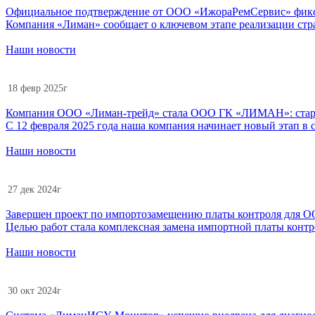
Официальное подтверждение от ООО «ИжораРемСервис» фиксир
Компания «Лиман» сообщает о ключевом этапе реализации ст
Наши новости
18 февр 2025г
Компания ООО «Лиман-трейд» стала ООО ГК «ЛИМАН»: старт 
С 12 февраля 2025 года наша компания начинает новый этап
Наши новости
27 дек 2024г
Завершен проект по импортозамещению платы контроля для ОО
Целью работ стала комплексная замена импортной платы контр
Наши новости
30 окт 2024г