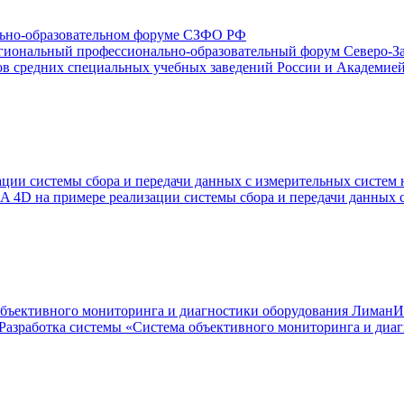
льно-образовательном форуме СЗФО РФ
региональный профессионально-образовательный форум Северо-З
в средних специальных учебных заведений России и Академией 
ии системы сбора и передачи данных с измерительных систем н
A 4D на примере реализации системы сбора и передачи данных с
а объективного мониторинга и диагностики оборудования Лима
а «Разработка системы «Система объективного мониторинга и д