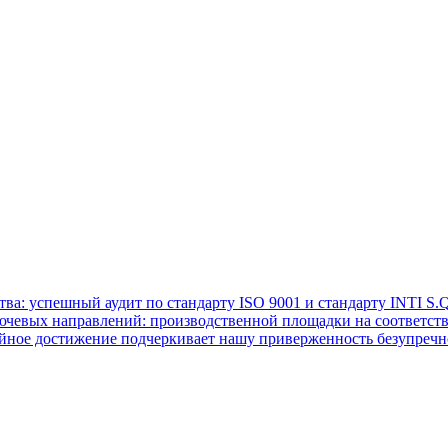
а: успешный аудит по стандарту ISO 9001 и стандарту INTI S.Q
чевых направлений: производственной площадки на соответстви
ойное достижение подчеркивает нашу приверженность безупречн