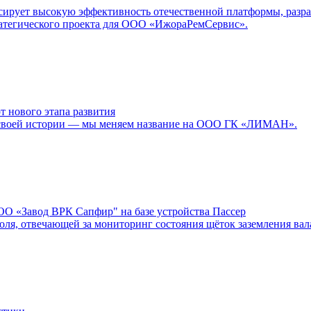
ует высокую эффективность отечественной платформы, разраб
ратегического проекта для ООО «ИжораРемСервис».
нового этапа развития
 в своей истории — мы меняем название на ООО ГК «ЛИМАН».
О «Завод ВРК Сапфир" на базе устройства Пассер
оля, отвечающей за мониторинг состояния щёток заземления вал