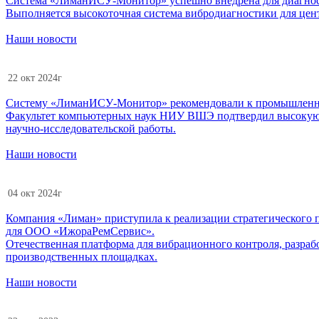
Система «ЛиманИСУ-Монитор» успешно внедрена для диагно
Выполняется высокоточная система вибродиагностики для цен
Наши новости
22 окт 2024г
Систему «ЛиманИСУ-Монитор» рекомендовали к промышленно
Факультет компьютерных наук НИУ ВШЭ подтвердил высокую 
научно-исследовательской работы.
Наши новости
04 окт 2024г
Компания «Лиман» приступила к реализации стратегического
для ООО «ИжораРемСервис».
Отечественная платформа для вибрационного контроля, разрабо
производственных площадках.
Наши новости